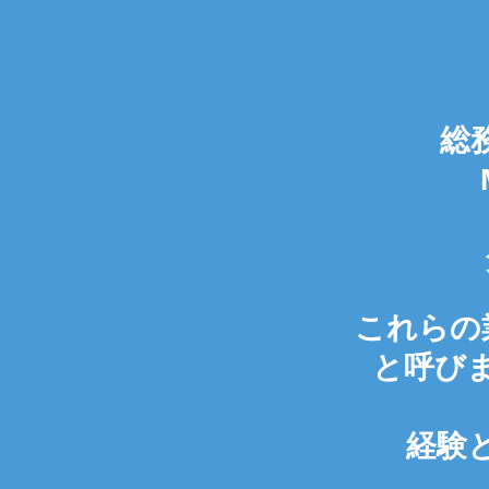
総
これらの
と呼び
経験