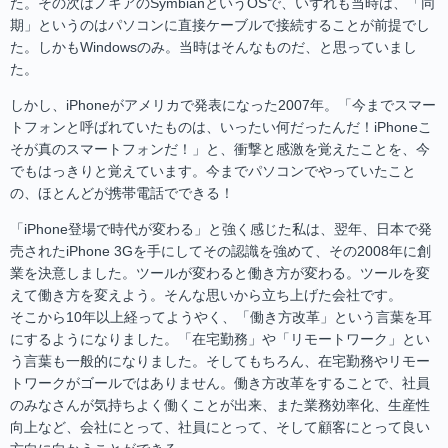
た。その次はノキアのSymbianというOSで、いずれも当時は、「同
期」というのはパソコンに直接ケーブルで接続することが前提でし
た。しかもWindowsのみ。当時はそんなものだ、と思っていまし
た。
しかし、iPhoneがアメリカで発表になった2007年。「今までスマー
トフォンと呼ばれていたものは、いったい何だったんだ！iPhoneこ
そが真のスマートフォンだ！」と、衝撃と感激を覚えたことを、今
でもはっきりと覚えています。今までパソコンでやっていたこと
の、ほとんどが携帯電話でできる！
「iPhone登場で時代が変わる」と強く感じた私は、翌年、日本で発
売されたiPhone 3Gを手にしてその認識を強めて、その2008年に創
業を決意しました。ツールが変わると働き方が変わる。ツールを変
えて働き方を変えよう。そんな思いから立ち上げた会社です。
そこから10年以上経ってようやく、「働き方改革」という言葉を耳
にするようになりました。「在宅勤務」や「リモートワーク」とい
う言葉も一般的になりました。そしてもちろん、在宅勤務やリモー
トワークがゴールではありません。働き方改革をすることで、社員
のみなさんが気持ちよく働くことが出来、また業務効率化、生産性
向上など、会社にとって、社員にとって、そして顧客にとって良い