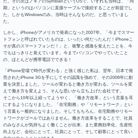
た。その次はノキアのSymbianというOSで、いずれも当時は、「同
期」というのはパソコンに直接ケーブルで接続することが前提でし
た。しかもWindowsのみ。当時はそんなものだ、と思っていまし
た。
しかし、iPhoneがアメリカで発表になった2007年。「今までスマー
トフォンと呼ばれていたものは、いったい何だったんだ！iPhoneこ
そが真のスマートフォンだ！」と、衝撃と感激を覚えたことを、今
でもはっきりと覚えています。今までパソコンでやっていたこと
の、ほとんどが携帯電話でできる！
「iPhone登場で時代が変わる」と強く感じた私は、翌年、日本で発
売されたiPhone 3Gを手にしてその認識を強めて、その2008年に創
業を決意しました。ツールが変わると働き方が変わる。ツールを変
えて働き方を変えよう。そんな思いから立ち上げた会社です。
そこから10年以上経ってようやく、「働き方改革」という言葉を耳
にするようになりました。「在宅勤務」や「リモートワーク」とい
う言葉も一般的になりました。そしてもちろん、在宅勤務やリモー
トワークがゴールではありません。働き方改革をすることで、社員
のみなさんが気持ちよく働くことが出来、また業務効率化、生産性
向上など、会社にとって、社員にとって、そして顧客にとって良い