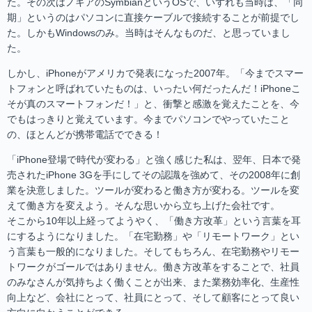
た。その次はノキアのSymbianというOSで、いずれも当時は、「同
期」というのはパソコンに直接ケーブルで接続することが前提でし
た。しかもWindowsのみ。当時はそんなものだ、と思っていまし
た。
しかし、iPhoneがアメリカで発表になった2007年。「今までスマー
トフォンと呼ばれていたものは、いったい何だったんだ！iPhoneこ
そが真のスマートフォンだ！」と、衝撃と感激を覚えたことを、今
でもはっきりと覚えています。今までパソコンでやっていたこと
の、ほとんどが携帯電話でできる！
「iPhone登場で時代が変わる」と強く感じた私は、翌年、日本で発
売されたiPhone 3Gを手にしてその認識を強めて、その2008年に創
業を決意しました。ツールが変わると働き方が変わる。ツールを変
えて働き方を変えよう。そんな思いから立ち上げた会社です。
そこから10年以上経ってようやく、「働き方改革」という言葉を耳
にするようになりました。「在宅勤務」や「リモートワーク」とい
う言葉も一般的になりました。そしてもちろん、在宅勤務やリモー
トワークがゴールではありません。働き方改革をすることで、社員
のみなさんが気持ちよく働くことが出来、また業務効率化、生産性
向上など、会社にとって、社員にとって、そして顧客にとって良い