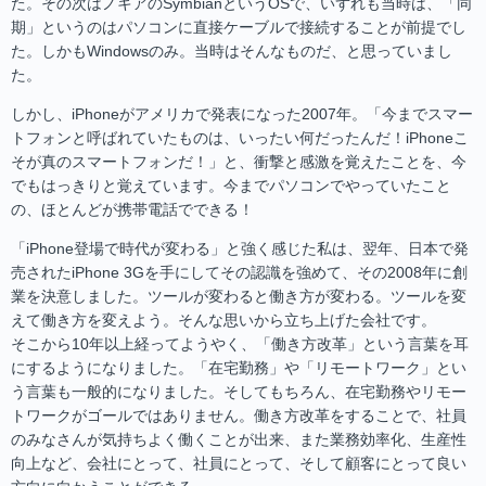
た。その次はノキアのSymbianというOSで、いずれも当時は、「同
期」というのはパソコンに直接ケーブルで接続することが前提でし
た。しかもWindowsのみ。当時はそんなものだ、と思っていまし
た。
しかし、iPhoneがアメリカで発表になった2007年。「今までスマー
トフォンと呼ばれていたものは、いったい何だったんだ！iPhoneこ
そが真のスマートフォンだ！」と、衝撃と感激を覚えたことを、今
でもはっきりと覚えています。今までパソコンでやっていたこと
の、ほとんどが携帯電話でできる！
「iPhone登場で時代が変わる」と強く感じた私は、翌年、日本で発
売されたiPhone 3Gを手にしてその認識を強めて、その2008年に創
業を決意しました。ツールが変わると働き方が変わる。ツールを変
えて働き方を変えよう。そんな思いから立ち上げた会社です。
そこから10年以上経ってようやく、「働き方改革」という言葉を耳
にするようになりました。「在宅勤務」や「リモートワーク」とい
う言葉も一般的になりました。そしてもちろん、在宅勤務やリモー
トワークがゴールではありません。働き方改革をすることで、社員
のみなさんが気持ちよく働くことが出来、また業務効率化、生産性
向上など、会社にとって、社員にとって、そして顧客にとって良い