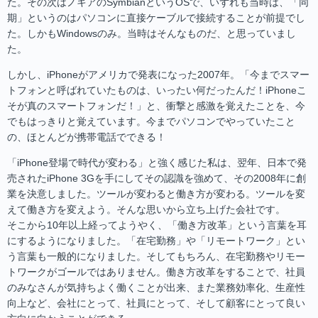
た。その次はノキアのSymbianというOSで、いずれも当時は、「同
期」というのはパソコンに直接ケーブルで接続することが前提でし
た。しかもWindowsのみ。当時はそんなものだ、と思っていまし
た。
しかし、iPhoneがアメリカで発表になった2007年。「今までスマー
トフォンと呼ばれていたものは、いったい何だったんだ！iPhoneこ
そが真のスマートフォンだ！」と、衝撃と感激を覚えたことを、今
でもはっきりと覚えています。今までパソコンでやっていたこと
の、ほとんどが携帯電話でできる！
「iPhone登場で時代が変わる」と強く感じた私は、翌年、日本で発
売されたiPhone 3Gを手にしてその認識を強めて、その2008年に創
業を決意しました。ツールが変わると働き方が変わる。ツールを変
えて働き方を変えよう。そんな思いから立ち上げた会社です。
そこから10年以上経ってようやく、「働き方改革」という言葉を耳
にするようになりました。「在宅勤務」や「リモートワーク」とい
う言葉も一般的になりました。そしてもちろん、在宅勤務やリモー
トワークがゴールではありません。働き方改革をすることで、社員
のみなさんが気持ちよく働くことが出来、また業務効率化、生産性
向上など、会社にとって、社員にとって、そして顧客にとって良い