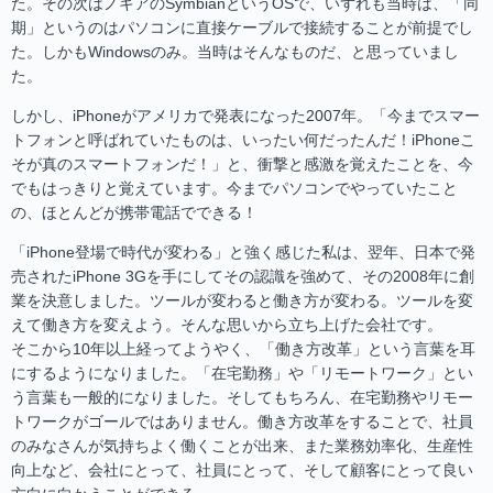
た。その次はノキアのSymbianというOSで、いずれも当時は、「同
期」というのはパソコンに直接ケーブルで接続することが前提でし
た。しかもWindowsのみ。当時はそんなものだ、と思っていまし
た。
しかし、iPhoneがアメリカで発表になった2007年。「今までスマー
トフォンと呼ばれていたものは、いったい何だったんだ！iPhoneこ
そが真のスマートフォンだ！」と、衝撃と感激を覚えたことを、今
でもはっきりと覚えています。今までパソコンでやっていたこと
の、ほとんどが携帯電話でできる！
「iPhone登場で時代が変わる」と強く感じた私は、翌年、日本で発
売されたiPhone 3Gを手にしてその認識を強めて、その2008年に創
業を決意しました。ツールが変わると働き方が変わる。ツールを変
えて働き方を変えよう。そんな思いから立ち上げた会社です。
そこから10年以上経ってようやく、「働き方改革」という言葉を耳
にするようになりました。「在宅勤務」や「リモートワーク」とい
う言葉も一般的になりました。そしてもちろん、在宅勤務やリモー
トワークがゴールではありません。働き方改革をすることで、社員
のみなさんが気持ちよく働くことが出来、また業務効率化、生産性
向上など、会社にとって、社員にとって、そして顧客にとって良い