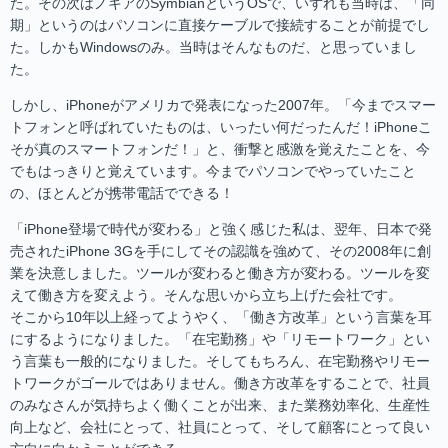
た。その次はノキアのSymbianというOSで、いずれも当時は、「同
期」というのはパソコンに直接ケーブルで接続することが前提でし
た。しかもWindowsのみ。当時はそんなものだ、と思っていまし
た。
しかし、iPhoneがアメリカで発表になった2007年。「今までスマー
トフォンと呼ばれていたものは、いったい何だったんだ！iPhoneこ
そが真のスマートフォンだ！」と、衝撃と感激を覚えたことを、今
でもはっきりと覚えています。今までパソコンでやっていたこと
の、ほとんどが携帯電話でできる！
「iPhone登場で時代が変わる」と強く感じた私は、翌年、日本で発
売されたiPhone 3Gを手にしてその認識を強めて、その2008年に創
業を決意しました。ツールが変わると働き方が変わる。ツールを変
えて働き方を変えよう。そんな思いから立ち上げた会社です。
そこから10年以上経ってようやく、「働き方改革」という言葉を耳
にするようになりました。「在宅勤務」や「リモートワーク」とい
う言葉も一般的になりました。そしてもちろん、在宅勤務やリモー
トワークがゴールではありません。働き方改革をすることで、社員
のみなさんが気持ちよく働くことが出来、また業務効率化、生産性
向上など、会社にとって、社員にとって、そして顧客にとって良い