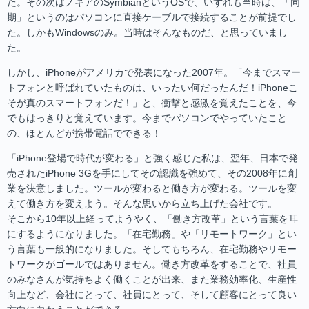
た。その次はノキアのSymbianというOSで、いずれも当時は、「同
期」というのはパソコンに直接ケーブルで接続することが前提でし
た。しかもWindowsのみ。当時はそんなものだ、と思っていまし
た。
しかし、iPhoneがアメリカで発表になった2007年。「今までスマー
トフォンと呼ばれていたものは、いったい何だったんだ！iPhoneこ
そが真のスマートフォンだ！」と、衝撃と感激を覚えたことを、今
でもはっきりと覚えています。今までパソコンでやっていたこと
の、ほとんどが携帯電話でできる！
「iPhone登場で時代が変わる」と強く感じた私は、翌年、日本で発
売されたiPhone 3Gを手にしてその認識を強めて、その2008年に創
業を決意しました。ツールが変わると働き方が変わる。ツールを変
えて働き方を変えよう。そんな思いから立ち上げた会社です。
そこから10年以上経ってようやく、「働き方改革」という言葉を耳
にするようになりました。「在宅勤務」や「リモートワーク」とい
う言葉も一般的になりました。そしてもちろん、在宅勤務やリモー
トワークがゴールではありません。働き方改革をすることで、社員
のみなさんが気持ちよく働くことが出来、また業務効率化、生産性
向上など、会社にとって、社員にとって、そして顧客にとって良い