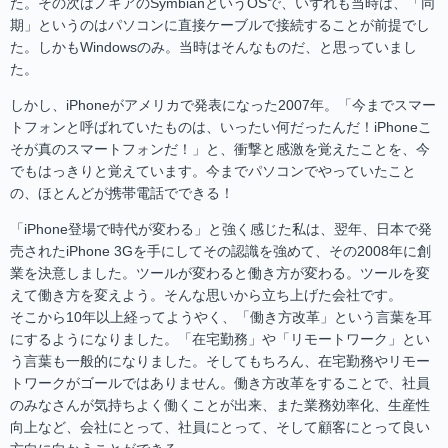
た。その次はノキアのSymbianというOSで、いずれも当時は、「同
期」というのはパソコンに直接ケーブルで接続することが前提でし
た。しかもWindowsのみ。当時はそんなものだ、と思っていまし
た。
しかし、iPhoneがアメリカで発表になった2007年。「今までスマー
トフォンと呼ばれていたものは、いったい何だったんだ！iPhoneこ
そが真のスマートフォンだ！」と、衝撃と感激を覚えたことを、今
でもはっきりと覚えています。今までパソコンでやっていたこと
の、ほとんどが携帯電話でできる！
「iPhone登場で時代が変わる」と強く感じた私は、翌年、日本で発
売されたiPhone 3Gを手にしてその認識を強めて、その2008年に創
業を決意しました。ツールが変わると働き方が変わる。ツールを変
えて働き方を変えよう。そんな思いから立ち上げた会社です。
そこから10年以上経ってようやく、「働き方改革」という言葉を耳
にするようになりました。「在宅勤務」や「リモートワーク」とい
う言葉も一般的になりました。そしてもちろん、在宅勤務やリモー
トワークがゴールではありません。働き方改革をすることで、社員
のみなさんが気持ちよく働くことが出来、また業務効率化、生産性
向上など、会社にとって、社員にとって、そして顧客にとって良い