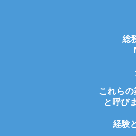
総
これらの
と呼び
経験